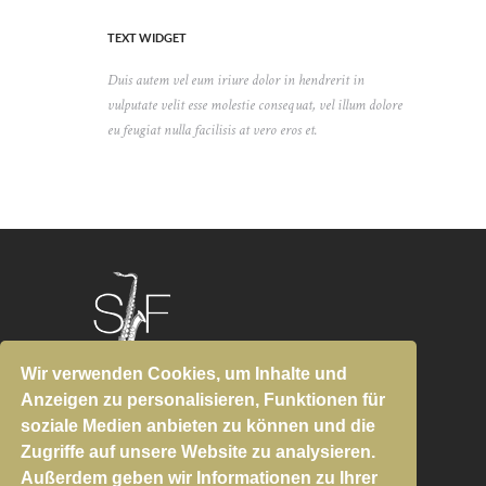
TEXT WIDGET
Duis autem vel eum iriure dolor in hendrerit in
vulputate velit esse molestie consequat, vel illum dolore
eu feugiat nulla facilisis at vero eros et.
Wir verwenden Cookies, um Inhalte und
SIGI FINKEL
© 2026
Anzeigen zu personalisieren, Funktionen für
All Rights Reserved.
soziale Medien anbieten zu können und die
DATENSCHUTZ
Zugriffe auf unsere Website zu analysieren.
Außerdem geben wir Informationen zu Ihrer