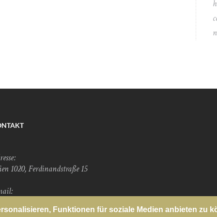
h
c
n
ONTAKT
resse:
en 1020, Ferdinandstraße 15
ail:
fice@sigifinkel.com
sonalisieren, Funktionen für soziale Medien anbieten zu 