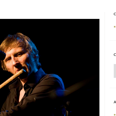
C
C
A