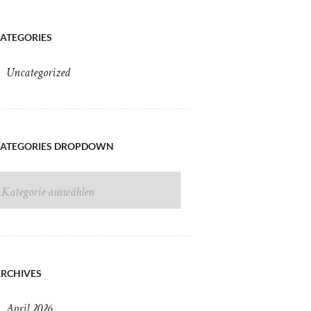
ATEGORIES
Uncategorized
CATEGORIES DROPDOWN
ATEGORIES
Next item
DROPDOWN
d3x5959
RCHIVES
April
2026