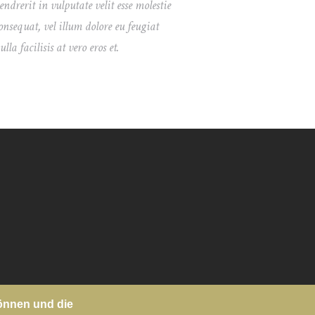
endrerit in vulputate velit esse molestie
onsequat, vel illum dolore eu feugiat
ulla facilisis at vero eros et.
können und die