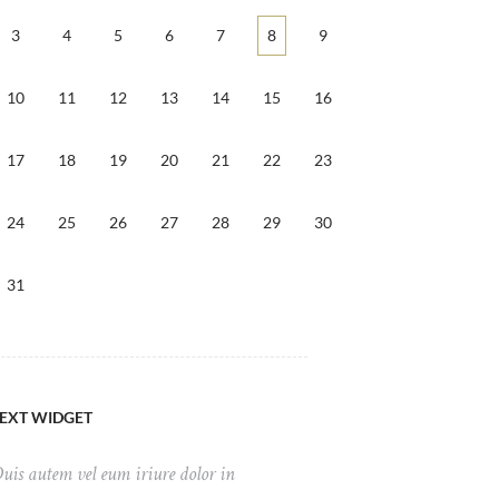
3
4
5
6
7
8
9
10
11
12
13
14
15
16
17
18
19
20
21
22
23
24
25
26
27
28
29
30
31
EXT WIDGET
uis autem vel eum iriure dolor in