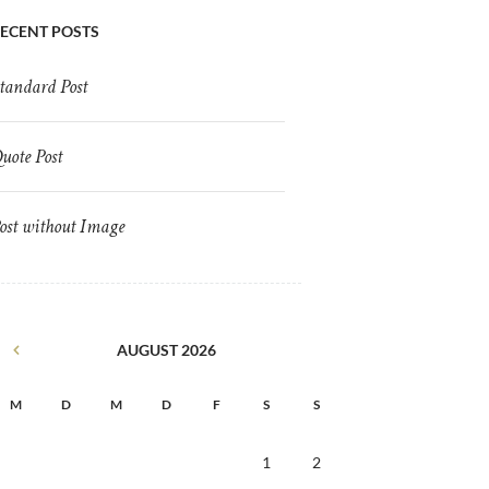
ECENT POSTS
tandard Post
uote Post
ost without Image
AUGUST
2026
M
D
M
D
F
S
S
1
2