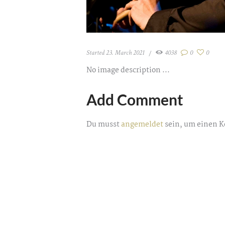
Started
23. March 2021
4038
0
0
No image description ...
Add Comment
Du musst
angemeldet
sein, um einen 